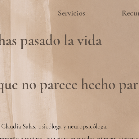
Servicios
Recur
has pasado la vida
ue no parece hecho para
 Claudia Salas, psicóloga y neuropsicóloga.
mpaño a mujeres que sienten mucho, piensan distint