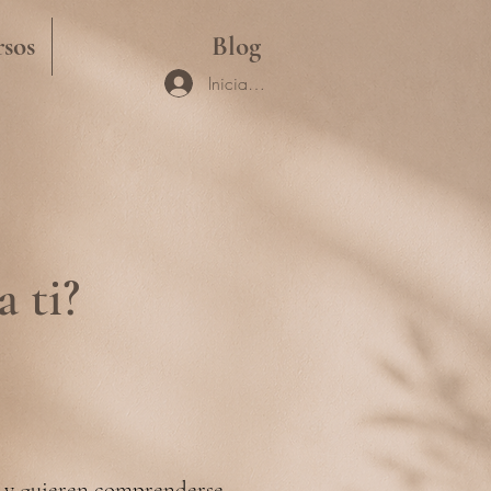
sos
Blog
Iniciar sesión
 ti?
o y quieren comprenderse