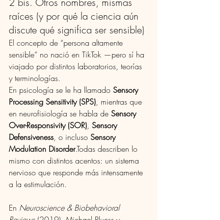
2 bis. Otros nombres, mismas 
raíces (y por qué la ciencia aún 
discute qué significa ser sensible)
El concepto de “persona altamente 
sensible” no nació en TikTok —pero sí ha 
viajado por distintos laboratorios, teorías 
y terminologías.
En psicología se le ha llamado 
Sensory 
Processing Sensitivity (SPS)
, mientras que 
en neurofisiología se habla de 
Sensory 
Over-Responsivity (SOR)
, 
Sensory 
Defensiveness
, o incluso 
Sensory 
Modulation Disorder
.Todas describen lo 
mismo con distintos acentos: un sistema 
nervioso que responde más intensamente 
a la estimulación.
En 
Neuroscience & Biobehavioral 
Reviews
 (2019), Michael Pluess y 