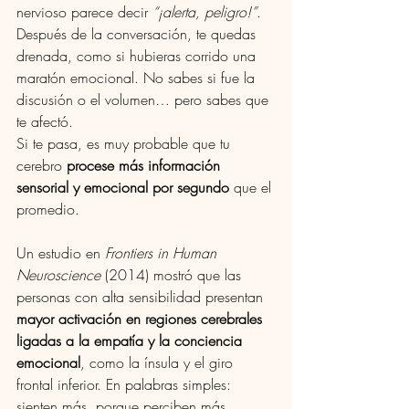
nervioso parece decir 
“¡alerta, peligro!”
.
Después de la conversación, te quedas 
drenada, como si hubieras corrido una 
maratón emocional. No sabes si fue la 
discusión o el volumen… pero sabes que 
te afectó.
Si te pasa, es muy probable que tu 
cerebro 
procese más información 
sensorial y emocional por segundo
 que el 
promedio.
Un estudio en 
Frontiers in Human 
Neuroscience
 (2014) mostró que las 
personas con alta sensibilidad presentan 
mayor activación en regiones cerebrales 
ligadas a la empatía y la conciencia 
emocional
, como la ínsula y el giro 
frontal inferior. En palabras simples: 
sienten más, porque perciben más.