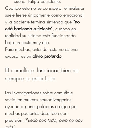
sueño, fatiga persistente.
Cuando esto no se considera, el malestar 
suele leerse únicamente como emocional, 
y la paciente termina sintiendo que 
“no 
está haciendo suficiente”
, cuando en 
realidad su sistema está funcionando 
bajo un costo muy alto.
Para muchas, entender esto no es una 
excusa: es un 
alivio profundo
.
El camuflaje: funcionar bien no 
siempre es estar bien
Las investigaciones sobre camuflaje 
social en mujeres neurodivergentes 
ayudan a poner palabras a algo que 
muchas pacientes describen con 
precisión:
“Puedo con todo, pero no doy 
más”
.