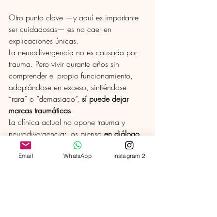
Otro punto clave —y aquí es importante 
ser cuidadosas— es no caer en 
explicaciones únicas.
La neurodivergencia no es causada por 
trauma. Pero vivir durante años sin 
comprender el propio funcionamiento, 
adaptándose en exceso, sintiéndose 
“rara” o “demasiado”, 
sí puede dejar 
marcas traumáticas
.
La clínica actual no opone trauma y 
neurodivergencia: los piensa 
en diálogo
.
Separarlos del todo empobrece la 
comprensión. Confundirlos también.
Email
WhatsApp
Instagram 2
El diagnóstico como acto clínico 
responsable