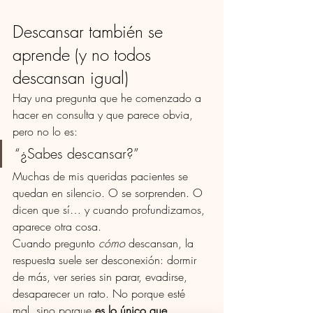
Descansar también se 
aprende (y no todos 
descansan igual)
Hay una pregunta que he comenzado a 
hacer en consulta y que parece obvia, 
pero no lo es:
“¿Sabes descansar?”
Muchas de mis queridas pacientes se 
quedan en silencio. O se sorprenden. O 
dicen que sí… y cuando profundizamos, 
aparece otra cosa.
Cuando pregunto 
cómo
 descansan, la 
respuesta suele ser desconexión: dormir 
de más, ver series sin parar, evadirse, 
desaparecer un rato. No porque esté 
mal, sino porque 
es lo único que 